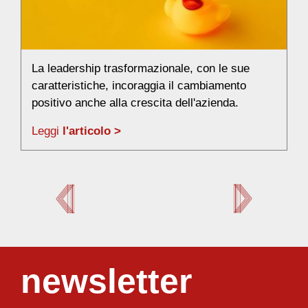
I
u
La leadership trasformazionale, con le sue
mi
caratteristiche, incoraggia il cambiamento
at
positivo anche alla crescita dell'azienda.
L
Leggi
l'articolo >
newsletter