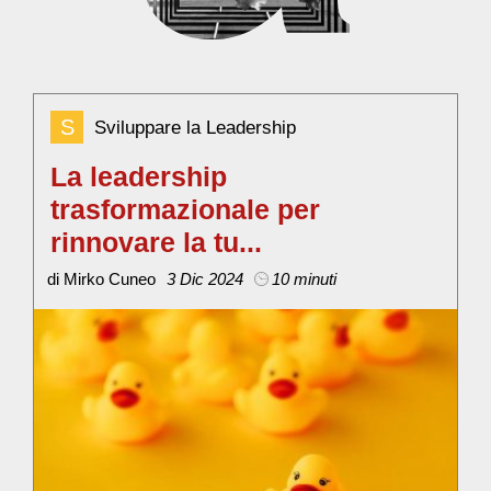
S
Sviluppare la Leadership
La leadership
1
trasformazionale per
p
rinnovare la tu...
di
di Mirko Cuneo
3 Dic 2024
10 minuti