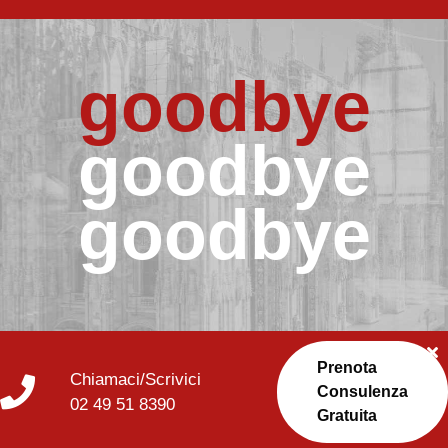
goodbye
goodbye
goodbye
Prenota
Chiamaci/Scrivici
Consulenza
02 49 51 8390
Gratuita