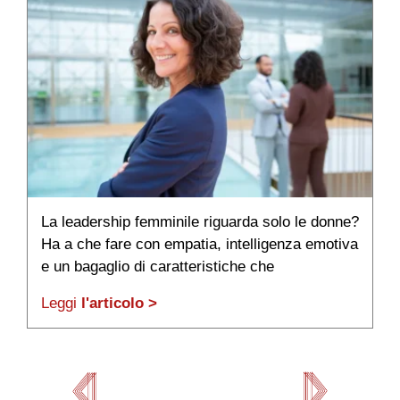
La leadership femminile riguarda solo le donne?
C
Ha a che fare con empatia, intelligenza emotiva
s
e un bagaglio di caratteristiche che
d
avvantaggiano nella managerialità.
ne
Leggi
l'articolo >
L