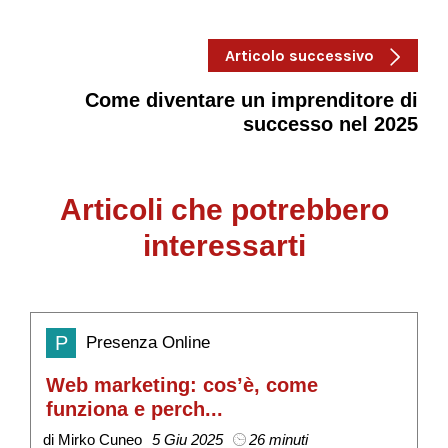
Articolo successivo
Come diventare un imprenditore di
successo nel 2025
Articoli che potrebbero
interessarti
P
Presenza Online
Web marketing: cos’è, come
S
funziona e perch...
v
di Mirko Cuneo
5 Giu 2025
26 minuti
di