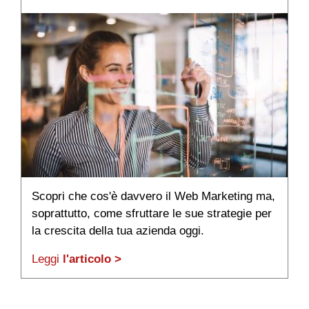
Scopri che cos'è davvero il Web Marketing ma,
L
soprattutto, come sfruttare le sue strategie per
se
la crescita della tua azienda oggi.
t
Leggi
l'articolo >
L