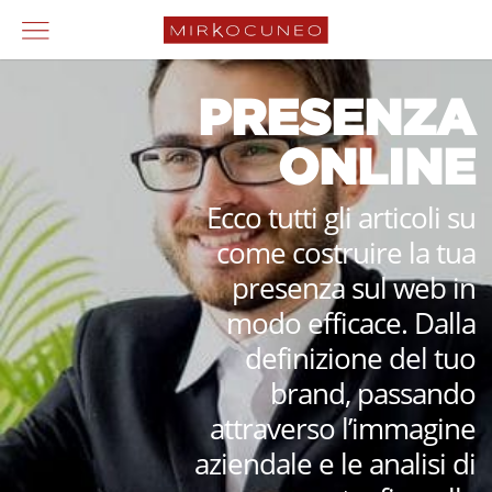
PRESENZA
ONLINE
Ecco tutti gli articoli su
come costruire la tua
presenza sul web in
modo efficace. Dalla
definizione del tuo
brand, passando
attraverso l’immagine
aziendale e le analisi di