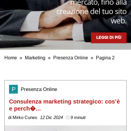
mercato, fino alla
creazione del tuo sito
web.
LEGGI DI PIÙ
Home
»
Marketing
»
Presenza Online
»
Pagina 2
P
Presenza Online
Consulenza marketing strategico: cos’è
e perch�...
di Mirko Cuneo
12 Dic 2024
9 minuti