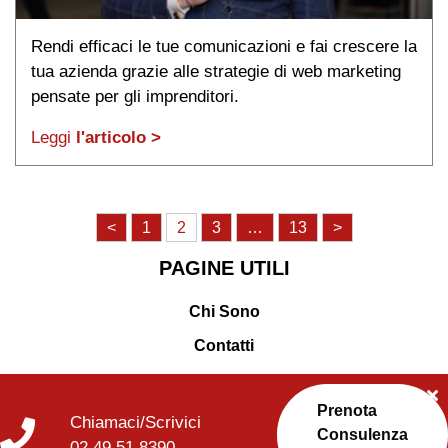
Rendi efficaci le tue comunicazioni e fai crescere la
tua azienda grazie alle strategie di web marketing
pensate per gli imprenditori.
Leggi
l'articolo >
Paginazione
<
1
2
3
…
13
>
degli
PAGINE UTILI
articoli
Chi Sono
Contatti
Prenota
Chiamaci/Scrivici
Consulenza
02 49 51 8390