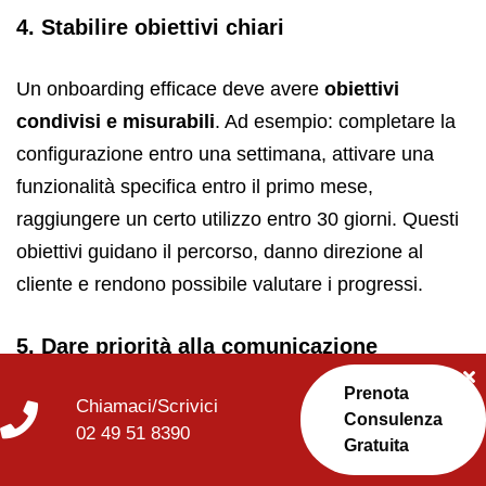
4. Stabilire obiettivi chiari
Un onboarding efficace deve avere
obiettivi
condivisi e misurabili
. Ad esempio: completare la
configurazione entro una settimana, attivare una
funzionalità specifica entro il primo mese,
raggiungere un certo utilizzo entro 30 giorni. Questi
obiettivi guidano il percorso, danno direzione al
cliente e rendono possibile valutare i progressi.
5. Dare priorità alla comunicazione
Prenota
Chiamaci/Scrivici
Il silenzio è uno dei maggiori nemici dell’onboarding.
Consulenza
02 49 51 8390
È importante mantenere una
comunicazione
Gratuita
costante
,
aggiornata
e
facilmente accessibile
.