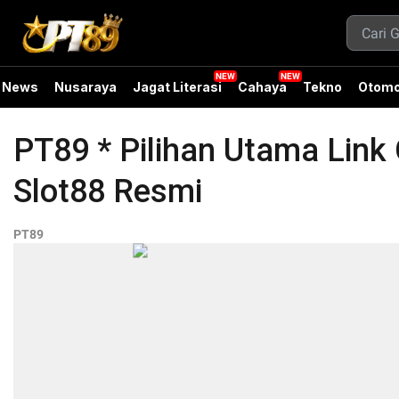
News
Nusaraya
Jagat Literasi
Cahaya
Tekno
Otomo
PT89 * Pilihan Utama Link
Slot88 Resmi
PT89