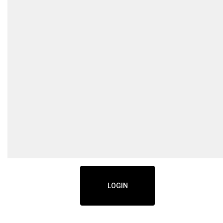
LOGIN