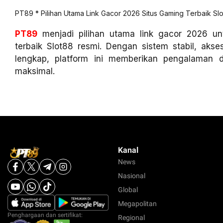
PT89 * Pilihan Utama Link Gacor 2026 Situs Gaming Terbaik Sl
PT89
menjadi pilihan utama link gacor 2026 un
terbaik Slot88 resmi. Dengan sistem stabil, akses
lengkap, platform ini memberikan pengalaman di
maksimal.
Kanal
News
Nasional
Global
Megapolitan
Penghargaan dan sertifikat:
Regional