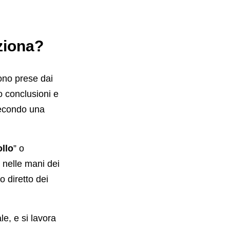
ziona?
ono prese dai
o conclusioni e
 secondo una
llo
” o
o nelle mani dei
o diretto dei
ale, e si lavora