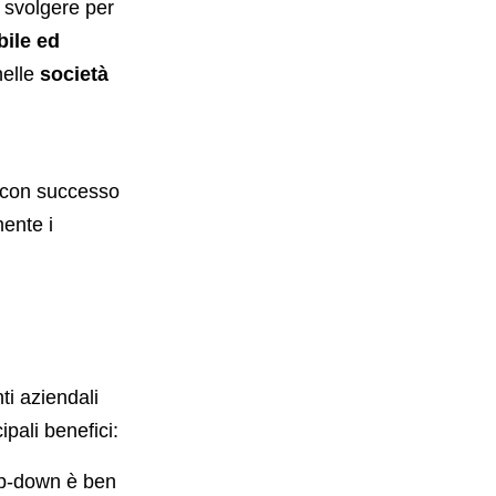
o svolgere per
bile ed
nelle
società
 con successo
ente i
i aziendali
pali benefici:
op-down è ben