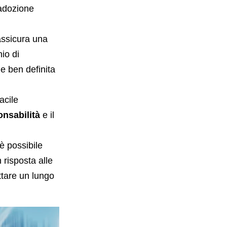
 adozione
 assicura una
hio di
e ben definita
acile
onsabilità
e il
è possibile
risposta alle
ttare un lungo