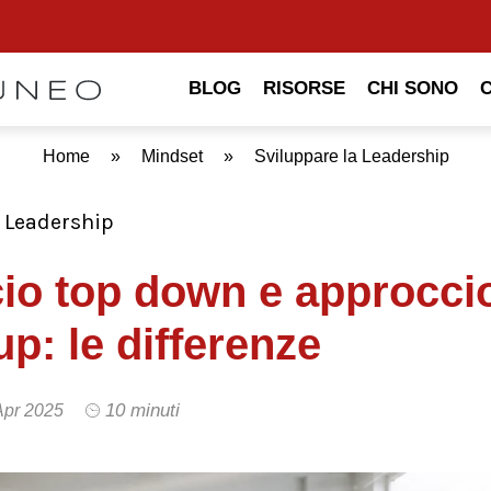
BLOG
RISORSE
CHI SONO
Home
»
Mindset
»
Sviluppare la Leadership
a Leadership
io top down e approcci
p: le differenze
10 minuti
Apr 2025