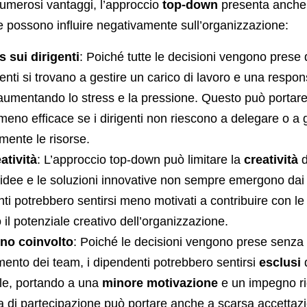
umerosi vantaggi, l’approccio
top-down
presenta anche
 possono influire negativamente sull’organizzazione:
s sui dirigenti
: Poiché tutte le decisioni vengono prese da
rigenti si trovano a gestire un carico di lavoro e una respon
 aumentando lo stress e la pressione. Questo può portar
meno efficace se i dirigenti non riescono a delegare o a 
ente le risorse.
atività
: L’approccio top-down può limitare la
creatività
d
idee e le soluzioni innovative non sempre emergono dai liv
nti potrebbero sentirsi meno motivati a contribuire con le
 il potenziale creativo dell’organizzazione.
no coinvolto
: Poiché le decisioni vengono prese senza
mento dei team, i dipendenti potrebbero sentirsi
esclusi
d
le, portando a una
minore motivazione
e un impegno ri
di partecipazione può portare anche a scarsa accettazi