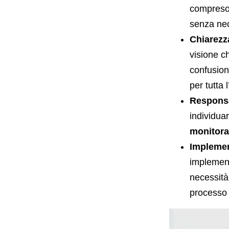
compreso 
senza nec
Chiarezz
visione ch
confusion
per tutta 
Responsa
individua
monitora
Implemen
implement
necessità
processo 