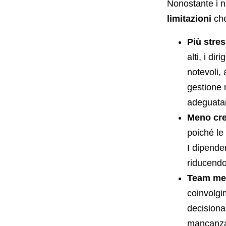
Nonostante i n
limitazioni
che
Più stres
alti, i di
notevoli,
gestione 
adeguatam
Meno cre
poiché le 
I dipende
riducendo
Team me
coinvolgi
decisiona
mancanza 