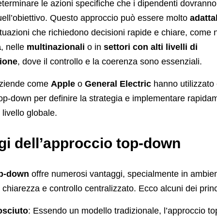
determinare le azioni specifiche che i dipendenti dovrann
ell’obiettivo. Questo approccio può essere molto
adatta
ituazioni che richiedono decisioni rapide e chiare, come 
a
, nelle
multinazionali
o in
settori con alti livelli di
ione
, dove il controllo e la coerenza sono essenziali.
aziende come
Apple
o
General Electric
hanno utilizzato
op-down per definire la strategia e implementare rapidam
livello globale.
gi dell’approccio top-down
p-down
offre numerosi vantaggi, specialmente in ambient
chiarezza e controllo centralizzato. Ecco alcuni dei princi
sciuto
: Essendo un modello tradizionale, l’approccio t