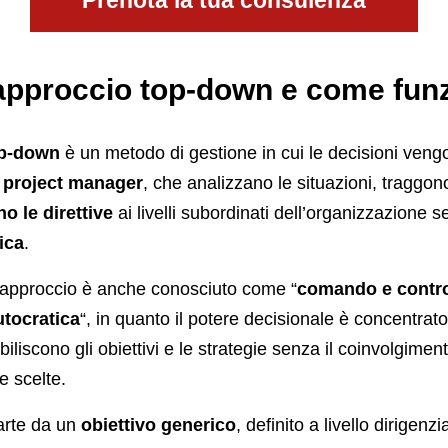
Prenota la tua consulenza
’approccio top-down e come fun
p-down
è un metodo di gestione in cui le decisioni veng
o
project manager
, che analizzano le situazioni, traggon
 le direttive
ai livelli subordinati dell’organizzazione
ica
.
 approccio è anche conosciuto come “
comando e contro
utocratica
“, in quanto il potere decisionale è concentrat
biliscono gli obiettivi e le strategie senza il coinvolgiment
le scelte.
parte da un
obiettivo generico
, definito a livello dirigenzi