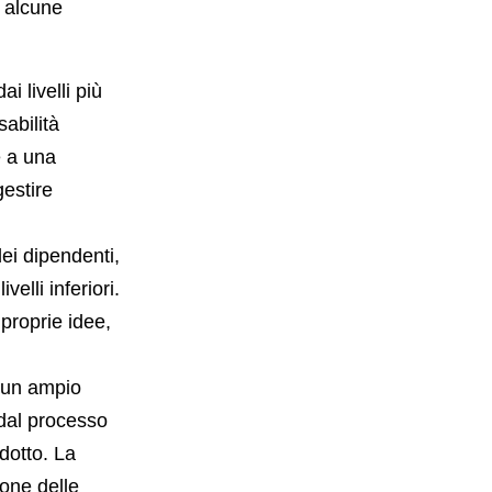
 alcune
i livelli più
sabilità
e a una
gestire
ei dipendenti,
elli inferiori.
 proprie idee,
 un ampio
al processo
dotto. La
one delle