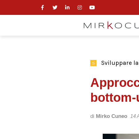
Sviluppare l
S
Approcc
bottom-u
di
Mirko Cuneo
14 