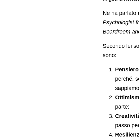
Ne ha parlato 
Psychologist f
Boardroom and
Secondo lei so
sono:
Pensiero
perché, s
sappiamo 
Ottimis
parte;
Creativit
passo per 
Resilien