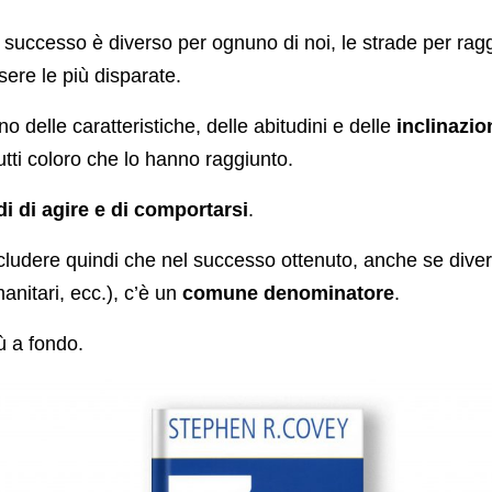
l successo è diverso per ognuno di noi, le strade per rag
ere le più disparate.
o delle caratteristiche, delle abitudini e delle
inclinazio
ti coloro che lo hanno raggiunto.
i di agire e di comportarsi
.
udere quindi che nel successo ottenuto, anche se divers
manitari, ecc.), c’è un
comune denominatore
.
ù a fondo.