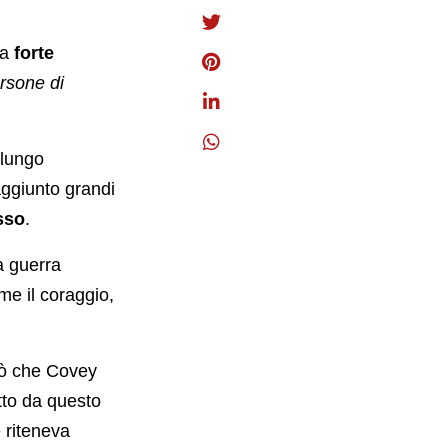
na
forte
ersone di
 lungo
raggiunto grandi
sso
.
a guerra
me il coraggio,
iò che Covey
tto da questo
e riteneva