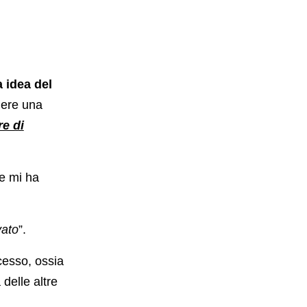
 idea del
enere una
re di
he mi ha
vato
”.
cesso, ossia
 delle altre