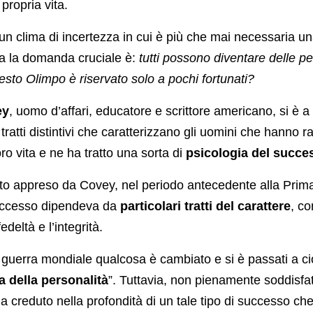
 propria vita.
 un clima di incertezza in cui è più che mai necessaria u
a la domanda cruciale è:
tutti possono diventare delle p
sto Olimpo è riservato solo a pochi fortunati?
ey
, uomo d’affari, educatore e scrittore americano, si è a
 tratti distintivi che caratterizzano gli uomini che hanno 
loro vita e ne ha tratto una sorta di
psicologia del succe
o appreso da Covey, nel periodo antecedente alla Prim
successo dipendeva da
particolari tratti del carattere
, co
fedeltà e l’integrità.
guerra mondiale qualcosa è cambiato e si è passati a c
a della personalità
”. Tuttavia, non pienamente soddisfa
ha creduto nella profondità di un tale tipo di successo ch