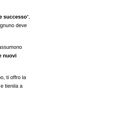
re successo
”,
 ognuno deve
y assumono
e nuovi
 ti offro la
e tienila a