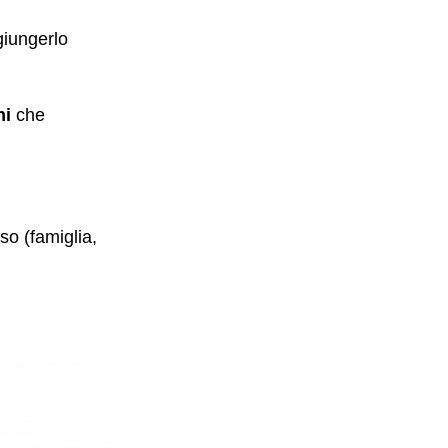
giungerlo
ni
che
o (famiglia,