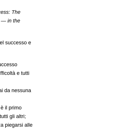
cess: The
 — in the
del successo e
successo
icoltà e tutti
ai da nessuna
è il primo
i gli altri;
a piegarsi alle