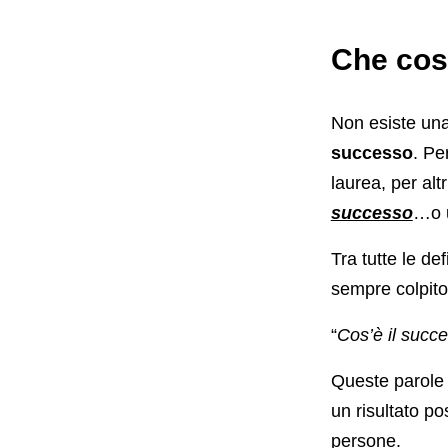
Che cos
Non esiste una
successo
. Pe
laurea, per al
successo
…o 
Tra tutte le de
sempre colpito
“
Cos’è il succe
Queste parole
un risultato po
persone.