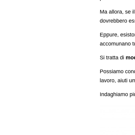
Ma allora, se i
dovrebbero ess
Eppure, esiston
accomunano tut
Si tratta di
mod
Possiamo concl
lavoro, aiuti u
Indaghiamo pi