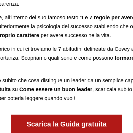
pparenza.
, all’interno del suo famoso testo “
Le 7 regole per ave
ulteriormente la psicologia del successo stabilendo che
roprio carattere
per avere successo nella vita.
orico in cui ci troviamo le 7 abitudini delineate da Cove
portanza. Scopriamo quali sono e come possono
formar
 subito che cosa distingue un leader da un semplice capo,
tuita
su
Come essere un buon leader
, scaricala subito 
 per poterla leggere quando vuoi!
Scarica la Guida gratuita