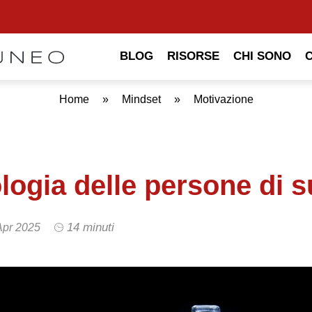
BLOG
RISORSE
CHI SONO
Home
»
Mindset
»
Motivazione
logia delle persone di 
14 minuti
Apr 2025