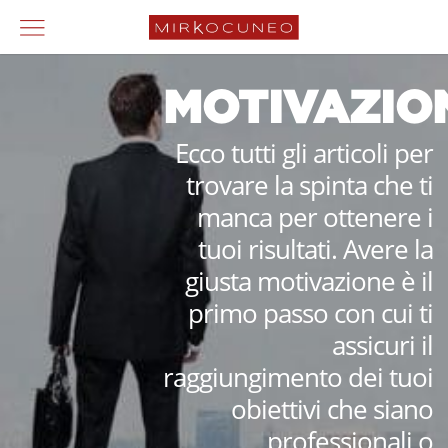
MOTIVAZIO
Ecco tutti gli articoli per
trovare la spinta che ti
manca per ottenere i
tuoi risultati. Avere la
giusta motivazione è il
primo passo con cui ti
assicuri il
raggiungimento dei tuoi
obiettivi che siano
professionali o