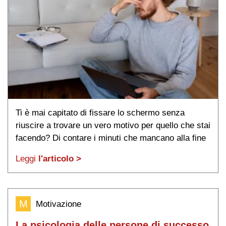
Ti è mai capitato di fissare lo schermo senza
riuscire a trovare un vero motivo per quello che stai
facendo? Di contare i minuti che mancano alla fine
della giornata mentre cresce dentro di te una
Leggi
l'articolo >
sensazione di vuoto difficile da ignorare? Non è
solo stanchezza, né semplice noia: è un distacco
più profondo, che […]
M
Motivazione
La psicologia delle persone di successo