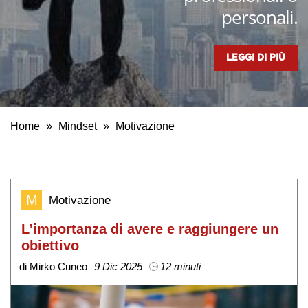
personali.
LEGGI DI PIÙ
Home
»
Mindset
»
Motivazione
M
Motivazione
L’importanza di avere e raggiungere un
obiettivo
di Mirko Cuneo
9 Dic 2025
12 minuti