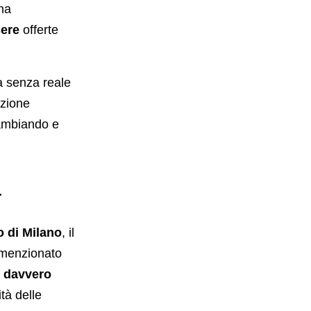
na
sere
offerte
a senza reale
azione
cambiando e
a
o di Milano
, il
e menzionato
e davvero
tà delle