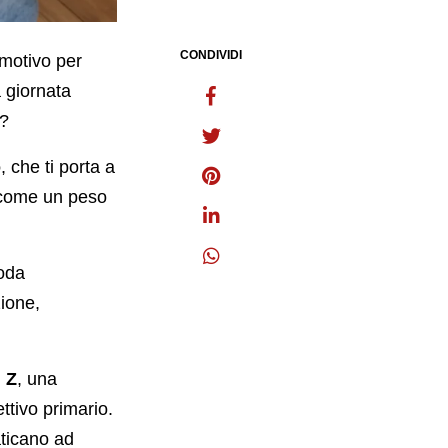
CONDIVIDI
 motivo per
a giornata
e?
o
, che ti porta a
e come un peso
oda
zione,
 Z
, una
tivo primario.
faticano ad