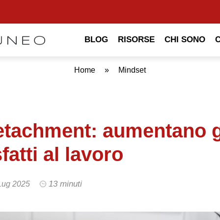
BLOG
RISORSE
CHI SONO
Home
»
Mindset
etachment: aumentano g
fatti al lavoro
13 minuti
Lug 2025