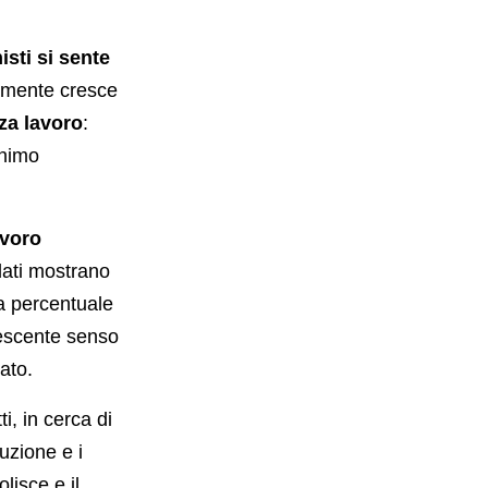
sti si sente
elamente cresce
za lavoro
:
inimo
avoro
 dati mostrano
La percentuale
rescente senso
cato.
i, in cerca di
buzione e i
olisce e il