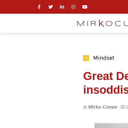
Mindset
M
Great D
insoddis
di
Mirko Cuneo
30 