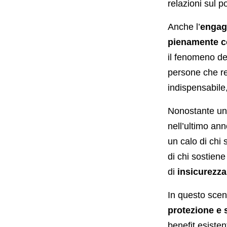
relazioni sul p
Anche l’
engag
pienamente c
il fenomeno d
persone che re
indispensabile
Nonostante una
nell’ultimo ann
un calo di chi
di chi sostiene
di
insicurezz
In questo scena
protezione e s
benefit esistent