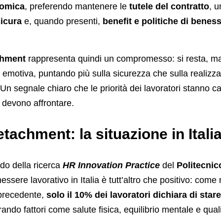
nomica
, preferendo mantenere le
tutele del contratto
, u
sicura
e, quando presenti,
benefit e politiche di benes
chment
rappresenta quindi un compromesso: si resta, m
 emotiva, puntando più sulla sicurezza che sulla realizz
 Un segnale chiaro che le priorità dei lavoratori stanno 
 devono affrontare.
tachment: la situazione in Itali
o della ricerca
HR Innovation Practice
del
Politecnic
ssere lavorativo in Italia è tutt’altro che positivo: com
 precedente,
solo il 10% dei lavoratori dichiara di star
rando fattori come salute fisica, equilibrio mentale e quali