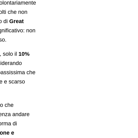
 volontariamente
olti che non
o di
Great
nificativo: non
so.
, solo il
10%
siderando
 bassissima che
ne e scarso
ro che
 senza andare
forma di
ione e