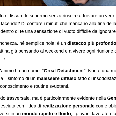
to di fissare lo schermo senza riuscire a trovare un vero
i facendo? Di contare i minuti che mancano alla fine dell
dentro di te una sensazione di vuoto difficile da ignorar
anchezza, né semplice noia: è un
distacco più profond
mattina già pensando al weekend e a vivere ogni riunion
lle.
d’animo ha un nome: “
Great Detachment
”. Non è una m
 il sintomo di un
malessere diffuso
fatto di insoddisfa
conoscimento e routine svuotanti.
do trasversale, ma è particolarmente evidente nella
Gen
esciuta con l’idea di
realizzazione personale
come obiet
versi in un
mondo rapido e fluido
, i giovani lavoratori 