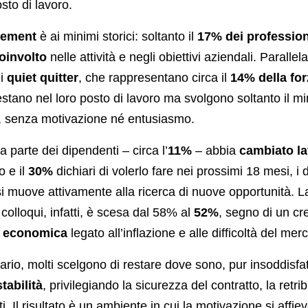
osto di lavoro.
ement
è ai minimi storici: soltanto il
17% dei professioni
oinvolto
nelle attività e negli obiettivi aziendali. Parall
ei
quiet quitter
, che rappresentano circa il
14% della for
stano nel loro posto di lavoro ma svolgono soltanto il m
, senza motivazione né entusiasmo.
 parte dei dipendenti – circa l’
11%
– abbia
cambiato l
o e il
30%
dichiari di volerlo fare nei prossimi 18 mesi, i
 si muove attivamente alla ricerca di nuove opportunità. 
 colloqui, infatti, è scesa dal 58% al
52%
, segno di un c
a economica
legato all’inflazione e alle difficoltà del mer
rio, molti scelgono di restare dove sono, pur insoddisfatt
tabilità
, privilegiando la sicurezza del contratto, la retri
i. Il risultato è un ambiente in cui la motivazione si affiev