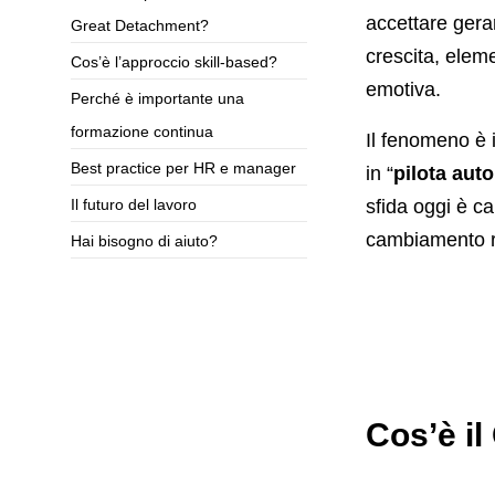
accettare gera
Great Detachment?
crescita, elem
Cos’è l’approccio skill-based?
emotiva.
Perché è importante una
formazione continua
Il fenomeno è 
Best practice per HR e manager
in “
pilota aut
Il futuro del lavoro
sfida oggi è c
cambiamento re
Hai bisogno di aiuto?
Cos’è i