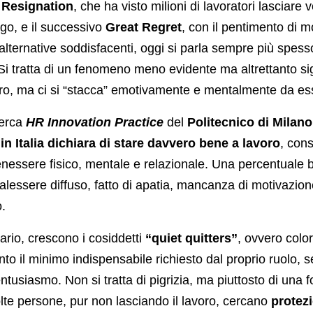
 Resignation
, che ha visto milioni di lavoratori lasciare
ego, e il successivo
Great Regret
, con il pentimento di m
alternative soddisfacenti, oggi si parla sempre più spess
 Si tratta di un fenomeno meno evidente ma altrettanto sig
avoro, ma ci si “stacca” emotivamente e mentalmente da es
cerca
HR Innovation Practice
del
Politecnico di Milano
 in Italia dichiara di stare davvero bene a lavoro
, con
enessere fisico, mentale e relazionale. Una percentuale
alessere diffuso, fatto di apatia, mancanza di motivazio
.
ario, crescono i cosiddetti
“quiet quitters”
, ovvero colo
nto il minimo indispensabile richiesto dal proprio ruolo,
ntusiasmo. Non si tratta di pigrizia, ma piuttosto di una 
lte persone, pur non lasciando il lavoro, cercano
protez