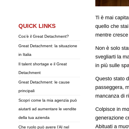
Ti è mai capita
QUICK LINKS
quello che sta
mentre cresce 
Cos’è il Great Detachment?
Great Detachment: la situazione
Non è solo st
in Italia
svegliarti la 
Il talent shortage e il Great
in più sulle spa
Detachment
Questo stato 
Great Detachment: le cause
passeggera, ma
principali
mancanza di ri
Scopri come la mia agenzia può
Colpisce in mo
aiutarti ad aumentare le vendite
generazione cr
della tua azienda
Abituati a muo
Che ruolo può avere l’AI nel