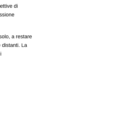
ttive di
essione
olo, a restare
distanti. La
i