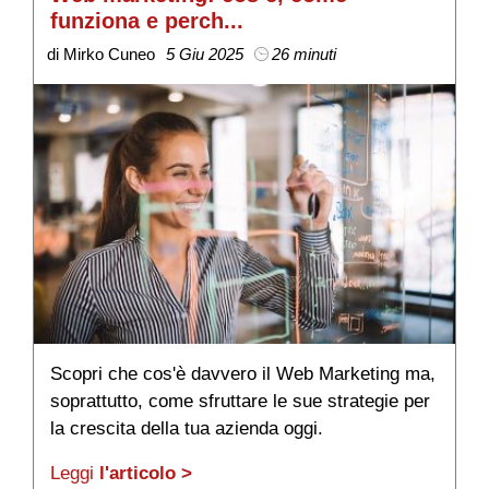
funziona e perch...
v
di Mirko Cuneo
5 Giu 2025
26 minuti
di
Scopri che cos'è davvero il Web Marketing ma,
L
soprattutto, come sfruttare le sue strategie per
se
la crescita della tua azienda oggi.
t
Leggi
l'articolo >
L