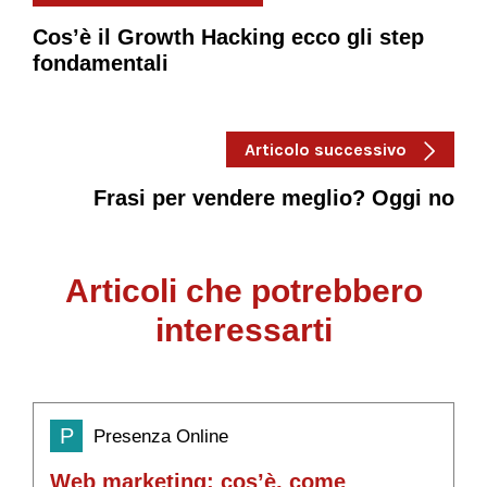
Cos’è il Growth Hacking ecco gli step
fondamentali
Articolo successivo
Frasi per vendere meglio? Oggi no
Articoli che potrebbero
interessarti
P
Presenza Online
Web marketing: cos’è, come
S