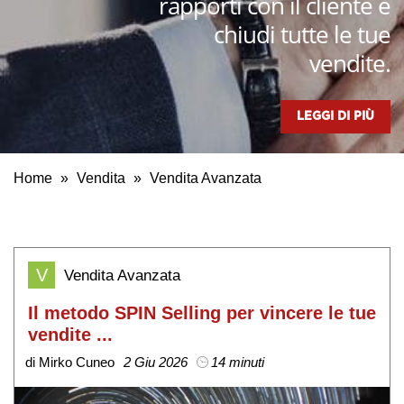
rapporti con il cliente e
chiudi tutte le tue
vendite.
LEGGI DI PIÙ
Home
»
Vendita
»
Vendita Avanzata
V
Vendita Avanzata
Il metodo SPIN Selling per vincere le tue
vendite ...
di Mirko Cuneo
2 Giu 2026
14 minuti