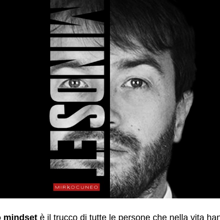
o mindset
è il trucco di tutte le persone che nella vita h