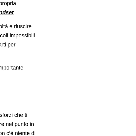
propria
ndset
.
coltà e riuscire
oli impossibili
rti per
importante
sforzi che ti
re nel punto in
n c’è niente di