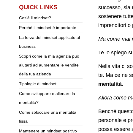
QUICK LINKS
successo, sia 
sostenere tutte
Cos’è il mindset?
imprenditori o 
Perché il mindset è importante
La forza del mindset applicato al
Ma come mai il
business
Te lo spiego su
Scopri come la mia agenzia può
aiutarti ad aumentare le vendite
Nella vita ci 
della tua azienda
te. Ma ce ne so
mentalità
.
Tipologie di mindset
Come sviluppare e allenare la
Allora come ma
mentalità?
Benché questo 
Come sbloccare una mentalità
personale e pr
fissa
possa essere s
Mantenere un mindset positivo