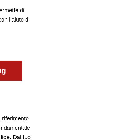
permette di
n l’aiuto di
ng
a riferimento
fondamentale
sfide. Dal tuo