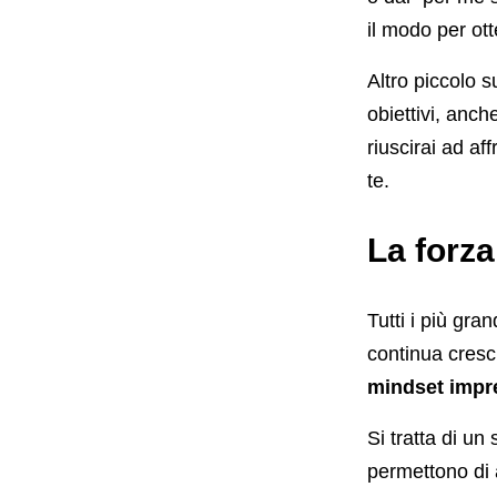
il modo per ott
Altro piccolo s
obiettivi, anc
riuscirai ad a
te.
La forza
Tutti i più gra
continua cresc
mindset impre
Si tratta di u
permettono di