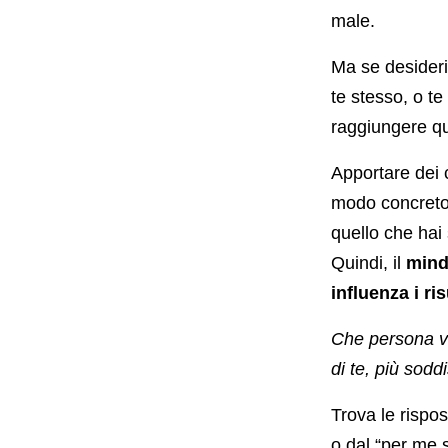
male.
Ma se desideri 
te stesso, o te
raggiungere qu
Apportare dei c
modo concreto 
quello che hai
Quindi, il
mind
influenza i ris
Che persona vu
di te, più sodd
Trova le rispo
o dal “per me s