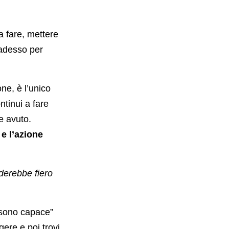
a fare, mettere
 adesso per
one, è l’unico
tinui a fare
e avuto.
 e l’azione
derebbe fiero
 sono capace”
gere e poi trovi