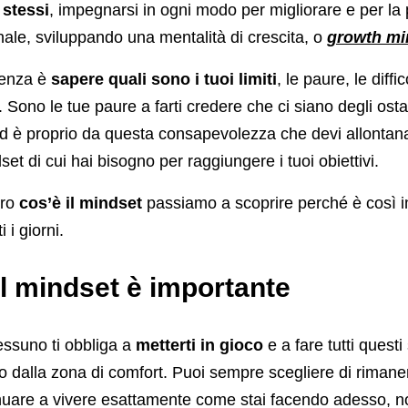
stessi
, impegnarsi in ogni modo per migliorare e per la 
nale, sviluppando una mentalità di crescita, o
growth mi
rtenza è
sapere quali sono i tuoi limiti
, le paure, le diffi
Sono le tue paure a farti credere che ci siano degli ostac
d è proprio da questa consapevolezza che devi allontana
set di cui hai bisogno per raggiungere i tuoi obiettivi.
aro
cos’è il mindset
passiamo a scoprire perché è così 
i i giorni.
l mindset è importante
ssuno ti obbliga a
metterti in gioco
e a fare tutti questi 
o dalla zona di comfort. Puoi sempre scegliere di rimane
inuare a vivere esattamente come stai facendo adesso, no