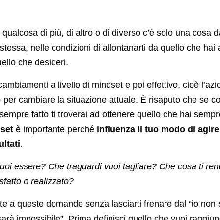
qualcosa di più, di altro o di diverso c’è solo una cosa d
 stessa, nelle condizioni di allontanarti da quello che hai
ello che desideri.
ambiamenti a livello di mindset e poi effettivo, cioè l’azi
per cambiare la situazione attuale. È risaputo che se con
 sempre fatto ti troverai ad ottenere quello che hai sempr
set
è importante perché
influenza il tuo modo di agire
ultati
.
oi essere? Che traguardi vuoi tagliare? Che cosa ti ren
isfatto o realizzato?
ste a queste domande senza lasciarti frenare dal “io non
arà impossibile”. Prima definisci quello che vuoi raggiun