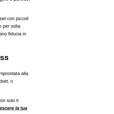
set con piccoli
o per volta
no fiducia in
ess
improntata alla
dset, o
on solo ti
rescere la tua