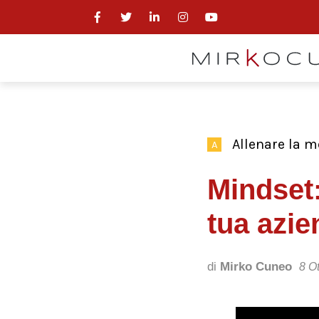
Allenare la m
A
Mindset:
tua azie
di
Mirko Cuneo
8 O