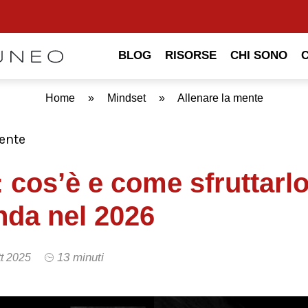
BLOG
RISORSE
CHI SONO
Home
»
Mindset
»
Allenare la mente
ente
 cos’è e come sfruttarlo
nda nel 2026
13 minuti
tt 2025