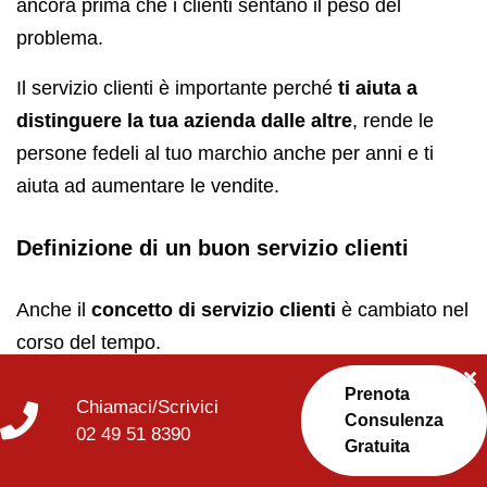
ancora prima che i clienti sentano il peso del
problema.
Il servizio clienti è importante perché
ti aiuta a
distinguere la tua azienda dalle altre
, rende le
persone fedeli al tuo marchio anche per anni e ti
aiuta ad aumentare le vendite.
Definizione di un buon servizio clienti
Anche il
concetto di servizio clienti
è cambiato nel
corso del tempo.
Prima bastava rispondere in maniera rapida al
Prenota
Chiamaci/Scrivici
Consulenza
telefono e far sentire che c’era qualcuno dall’altra
02 49 51 8390
Gratuita
parte della linea, adesso
le aspettative sono si