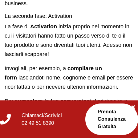
business.
La seconda fase: Activation
La fase di
Activation
inizia proprio nel momento in
cui i visitatori hanno fatto un passo verso di te o il
tuo prodotto e sono diventati tuoi utenti. Adesso non
lasciarli scappare!
Invogliali, per esempio, a
compilare un
form
lasciandoti nome, cognome e email per essere
ricontattati o per ricevere ulteriori informazioni.
Per
aumentare le tue conversioni
devi riuscire a
convincere gli utenti a lasciarti i loro dati.
Prenota
Chiamaci/Scrivici
Consulenza
02 49 51 8390
Una modalità potrebbe essere
Gratuita
la
semplificazione del form di contatto
. Se il