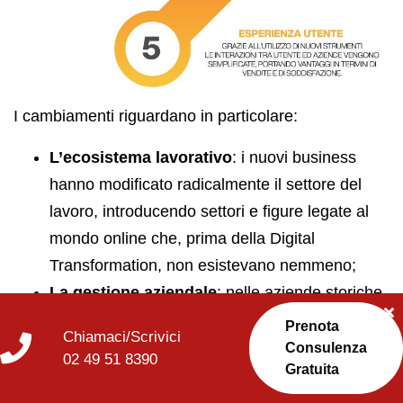
I cambiamenti riguardano in particolare:
L’ecosistema lavorativo
: i nuovi business
hanno modificato radicalmente il settore del
lavoro, introducendo settori e figure legate al
mondo online che, prima della Digital
Transformation, non esistevano nemmeno;
La gestione aziendale
: nelle aziende storiche,
il cambiamento legato alla trasformazione
Prenota
Chiamaci/Scrivici
digitale interessa molti ambiti aziendali, dal
Consulenza
02 49 51 8390
Gratuita
marketing alle attività commerciali.
L’organizzazione base