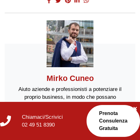
Mirko Cuneo
Aiuto aziende e professionisti a potenziare il
proprio business, in modo che possano
aumentare i propri guadagni, clienti e la
rispettabilità del proprio brand.
Prenota
Chiamaci/Scrivici
Consulenza
Ti serve aiuto? Clicca QUI
02 49 51 8390
Gratuita