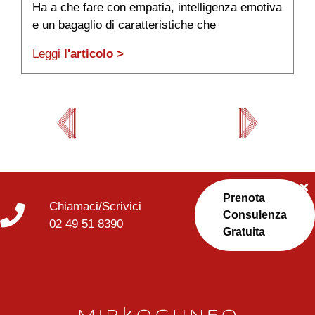
Ha a che fare con empatia, intelligenza emotiva
s
e un bagaglio di caratteristiche che
d
avvantaggiano nella managerialità.
ne
Leggi
l'articolo >
L
Prenota
Chiamaci/Scrivici
Consulenza
02 49 51 8390
Gratuita