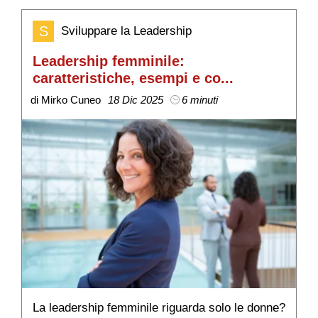
S
Sviluppare la Leadership
Leadership femminile:
B
caratteristiche, esempi e co...
s
di Mirko Cuneo
18 Dic 2025
6 minuti
di
La leadership femminile riguarda solo le donne?
C