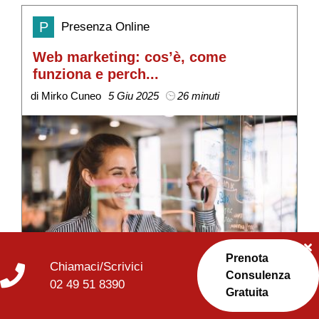
P
Presenza Online
Web marketing: cos’è, come
S
funziona e perch...
v
di Mirko Cuneo
5 Giu 2025
26 minuti
di
Prenota
Chiamaci/Scrivici
Consulenza
02 49 51 8390
Gratuita
Scopri che cos'è davvero il Web Marketing ma,
L