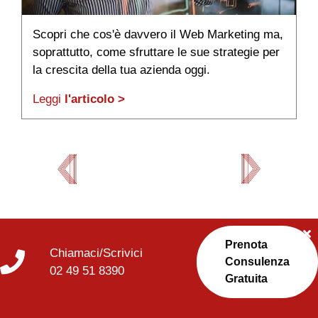
Scopri che cos'è davvero il Web Marketing ma,
L
soprattutto, come sfruttare le sue strategie per
se
la crescita della tua azienda oggi.
t
Leggi
l'articolo >
L
Prenota
Chiamaci/Scrivici
Consulenza
02 49 51 8390
Gratuita