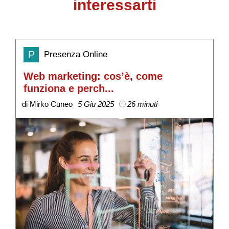
interessarti
P
Presenza Online
Web marketing: cos’è, come
S
funziona e perch...
v
di Mirko Cuneo
5 Giu 2025
26 minuti
di