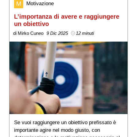
M
Motivazione
L’importanza di avere e raggiungere
A
un obiettivo
a
di Mirko Cuneo
9 Dic 2025
12 minuti
di
Se vuoi raggiungere un obiettivo prefissato è
L
importante agire nel modo giusto, con
p