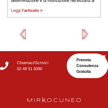
determinazione e la motivazione necessaria al
p
raggiungimento del risultato.
i
Leggi
l'articolo >
L
Prenota
Chiamaci/Scrivici
Consulenza
02 49 51 8390
Gratuita