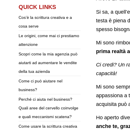
QUICK LINKS
Si sa, a quell’
Cos’è la scrittura creativa e a
testa è piena d
cosa serve
spesso bisogna 
Le origini, come mai ci prestiamo
Mi sono rimboc
attenzione
prima realtà 
Scopri come la mia agenzia può
aiutarti ad aumentare le vendite
Ci credi? Un r
della tua azienda
capacità!
Come ci può aiutare nel
Mi sono sempr
business?
appassiona a 
Perché ci aiuta nel business?
acquisita può a
Quali aree del cervello coinvolge
e quali meccanismi scatena?
Ho aperto diver
anche te, graz
Come usare la scrittura creativa