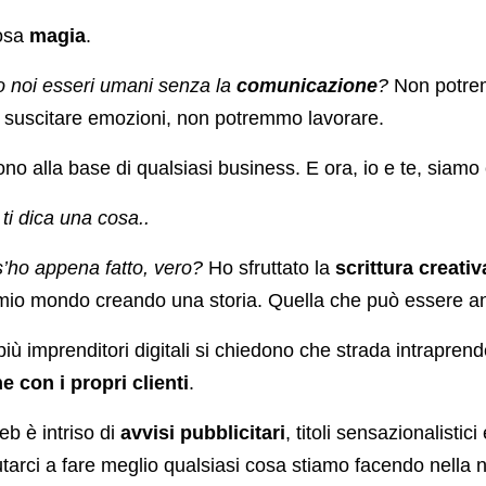
osa
magia
.
noi esseri umani senza la
comunicazione
?
Non potre
suscitare emozioni, non potremmo lavorare.
no alla base di qualsiasi business. E ora, io e te, siamo
ti dica una cosa..
s’ho appena fatto, vero?
Ho sfruttato la
scrittura creativ
l mio mondo creando una storia. Quella che può essere an
ù imprenditori digitali si chiedono che strada intraprend
 con i propri clienti
.
eb è intriso di
avvisi pubblicitari
, titoli sensazionalistic
tarci a fare meglio qualsiasi cosa stiamo facendo nella n