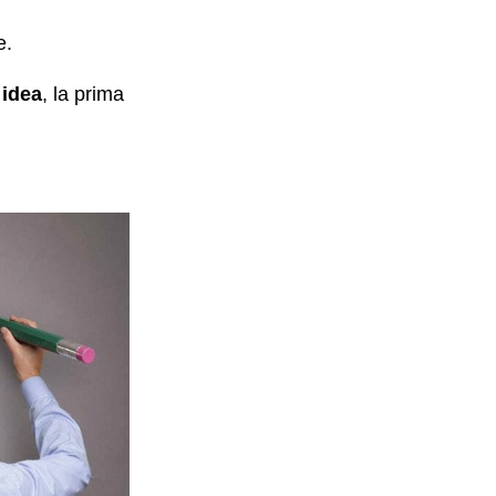
e.
 idea
, la prima