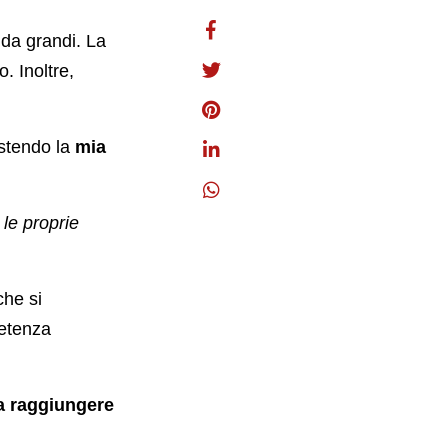
 da grandi. La
. Inoltre,
estendo la
mia
le proprie
che si
etenza
 a raggiungere