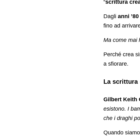
“
scrittura cre
Dagli
anni ’80
fino ad arrivare
Ma come mai h
Perché crea si
a sfiorare.
La scrittura
Gilbert Keith
esistono. I ba
che i draghi p
Quando siamo 