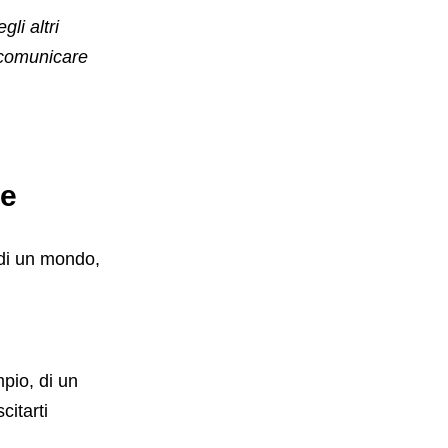
li altri
a comunicare
ve
 di un mondo,
pio, di un
scitarti