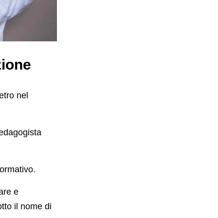
zione
etro nel
pedagogista
formativo.
are e
otto il nome di