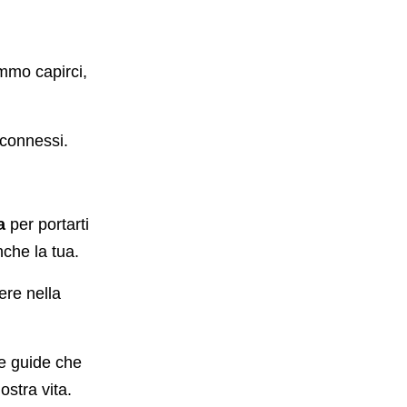
mmo capirci,
 connessi.
a
per portarti
che la tua.
ere nella
i e guide che
ostra vita.