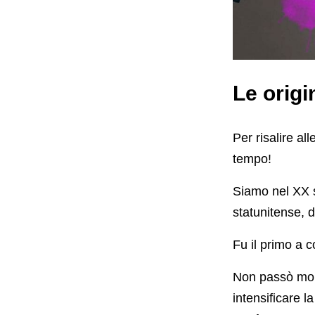
Le origi
Per risalire all
tempo!
Siamo nel XX 
statunitense, d
Fu il primo a c
Non passò molt
intensificare l