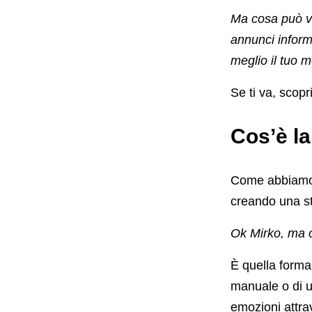
Ma cosa può 
annunci inform
meglio il tuo 
Se ti va, scop
Cos’è la
Come abbiamo 
creando una st
Ok Mirko, ma c
È quella forma
manuale o di u
emozioni attrav