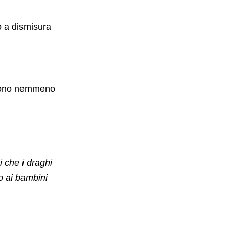
to a dismisura
escono nemmeno
 che i draghi
o ai bambini